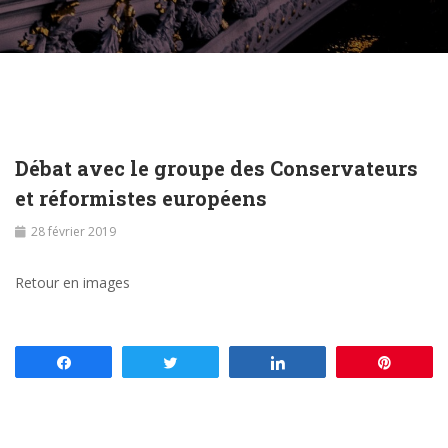
Débat avec le groupe des Conservateurs
et réformistes européens
28 février 2019
Retour en images
Partagez
Tweetez
Partagez
Enregis