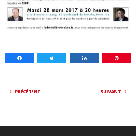
Partagez
Tweetez
Partagez
Enregis
PRÉCÉDENT
SUIVANT