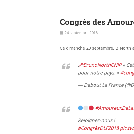
Congrès des Amoure
24 septembre 2018
Ce dimanche 23 septembre, B North a 
.
@BrunoNorthCNIP
« Ce
pour notre pays. »
#cong
— Debout La France (@DL
#AmoureuxDeLa
Rejoignez-nous !
#CongrèsDLF2018
pic.t