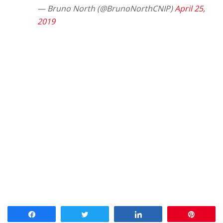
— Bruno North (@BrunoNorthCNIP)
April 25,
2019
Partagez
Tweetez
Partagez
Enregis