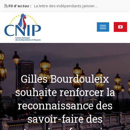
Fil d'actus :
La lettre des indépendants Janvier…
La lettre des indépendants Novembre…
La lettre des indépendants Juin…
Mission nationale ÉLECTIONS MUNICIPALES 2026
La lettre des indépendants N°2-2026
Gilles Bourdouleix
souhaite renforcer la
reconnaissance des
savoir-faire des