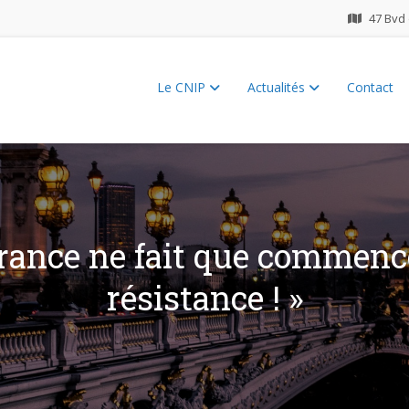
47 Bvd 
Le CNIP
Actualités
Contact
ES 2026
 France ne fait que commen
résistance ! »