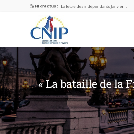
Fil d'actus :
La lettre des indépendants Janvier…
La lettre des indépendants Novembre…
La lettre des indépendants Juin…
Mission nationale ÉLECTIONS MUNICIPAL
La lettre des indépendants N°2-2026
« La bataille de la