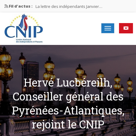
Fil d'actus :
La lettre des indépendants Janvier…
La lettre des indépendants Novembre…
La lettre des indépendants Juin…
Mission nationale ÉLECTIONS MUNICIPALES 2026
La lettre des indépendants N°2-2026
Hervé Lucbéreilh,
Conseiller général des
Pyrénées-Atlantiques,
rejoint le CNIP