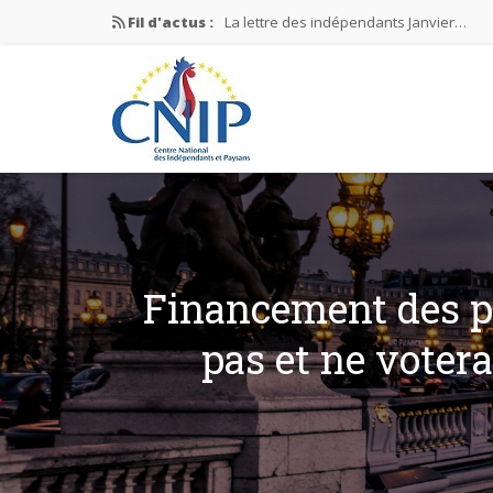
Fil d'actus :
La lettre des indépendants Janvier…
La lettre des indépendants Novembre…
La lettre des indépendants Juin…
Mission nationale ÉLECTIONS MUNICIPAL
La lettre des indépendants N°2-2026
Financement des par
pas et ne votera