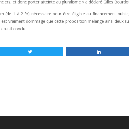
ers, et donc porter atteinte au pluralisme » a déclaré Gilles Bourdou
 (de 1 à 2 %) nécessaire pour être éligible au financement public,
 Il est vraiment dommage que cette proposition mélange ainsi deux suje
 a-t-il conclu.
Tweetez
Partagez