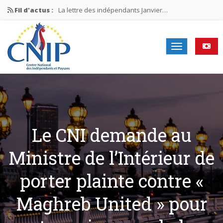
Fil d'actus :
La lettre des indépendants Janvier…
La lettre des indépendants Novembre…
La lettre des indépendants Juin…
Mission nationale ÉLECTIONS MUNICIPALES 2026
La lettre des indépendants N°2-2026
Le CNI demande au
Ministre de l’Intérieur de
porter plainte contre «
Maghreb United » pour