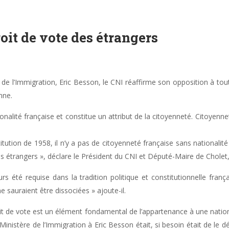
oit de vote des étrangers
 de l’Immigration, Eric Besson, le CNI réaffirme son opposition à tou
nne.
ionalité française et constitue un attribut de la citoyenneté. Citoyenne
itution de 1958, il n’y a pas de citoyenneté française sans nationalité
s étrangers », déclare le Président du CNI et Député-Maire de Cholet,
rs été requise dans la tradition politique et constitutionnelle fran
e sauraient être dissociées » ajoute-il.
t de vote est un élément fondamental de l’appartenance à une nation e
 Ministère de l’Immigration à Eric Besson était, si besoin était de le