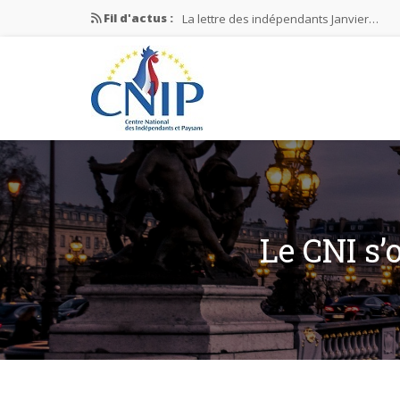
Fil d'actus :
La lettre des indépendants Janvier…
La lettre des indépendants Novembre…
La lettre des indépendants Juin…
Mission nationale ÉLECTIONS MUNICIPAL
La lettre des indépendants N°2-2026
Le CNI s’