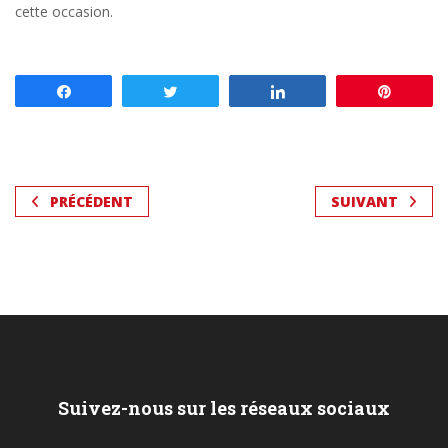
cette occasion.
Partagez
Tweetez
Partagez
Enregis
PRÉCÉDENT
SUIVANT
Suivez-nous sur les réseaux sociaux