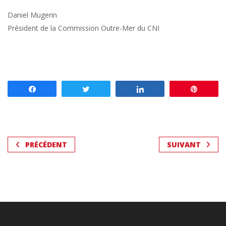
Daniel Mugerin
Président de la Commission Outre-Mer du CNI
Partagez
Tweetez
Partagez
Enregis
PRÉCÉDENT
SUIVANT