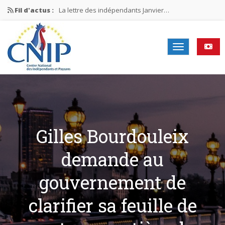
Fil d'actus :
La lettre des indépendants Janvier…
La lettre des indépendants Novembre…
La lettre des indépendants Juin…
Mission nationale ÉLECTIONS MUNICIPALES 2026
La lettre des indépendants N°2-2026
Gilles Bourdouleix
demande au
gouvernement de
clarifier sa feuille de