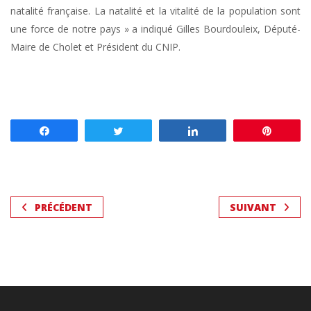
natalité française. La natalité et la vitalité de la population sont
une force de notre pays » a indiqué Gilles Bourdouleix, Député-
Maire de Cholet et Président du CNIP.
Partagez
Tweetez
Partagez
Enregis
PRÉCÉDENT
SUIVANT