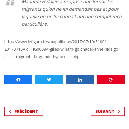
Madame Hidalgo a proposé une loi sur les
migrants qu’on ne lui demandait pas et pour
laquelle on ne lui connaît aucune compétence
particulière.
https://www.lefigaro.fr/vox/politique/2017/07/10/31001-
20170710ARTFIG00084-gilles-william-goldnadel-anne-hidalgo-
et-les-migrants-la-grande-hypocrisie.php
Partagez
Tweetez
Partagez
Enregis
PRÉCÉDENT
SUIVANT