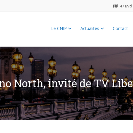
47 Bvd 
Le CNIP
Actualités
Contact
ES 2026
no North, invité de TV Libe