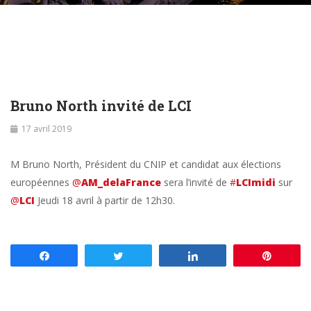
Bruno North invité de LCI
17 avril 2019
M Bruno North, Président du CNIP et candidat aux élections
européennes
@
AM_delaFrance
sera l’invité de
#
LCImidi
sur
@
LCI
Jeudi 18 avril à partir de 12h30.
Partagez
Tweetez
Partagez
Enregis