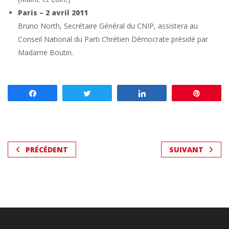
Paris – 2 avril 2011
Bruno North, Secrétaire Général du CNIP, assistera au
Conseil National du Parti Chrétien Démocrate présidé par
Madame Boutin.
Partagez
Tweetez
Partagez
Enregis
PRÉCÉDENT
SUIVANT