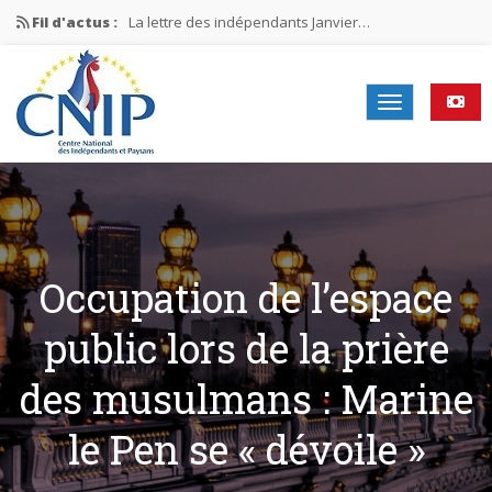
Fil d'actus :
La lettre des indépendants Janvier…
La lettre des indépendants Novembre…
La lettre des indépendants Juin…
Mission nationale ÉLECTIONS MUNICIPALES 2026
La lettre des indépendants N°2-2026
Occupation de l’espace
public lors de la prière
des musulmans : Marine
le Pen se « dévoile »