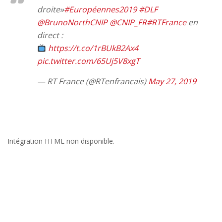
droite»
#Européennes2019
#DLF
@BrunoNorthCNIP
@CNIP_FR
#RTFrance
en
direct :
https://t.co/1rBUkB2Ax4
pic.twitter.com/65Uj5V8xgT
— RT France (@RTenfrancais)
May 27, 2019
Intégration HTML non disponible.